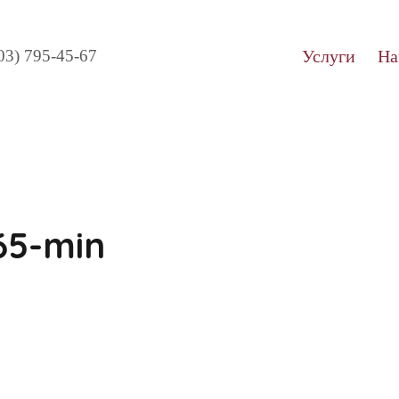
03) 795-45-67
Услуги
На
65-min